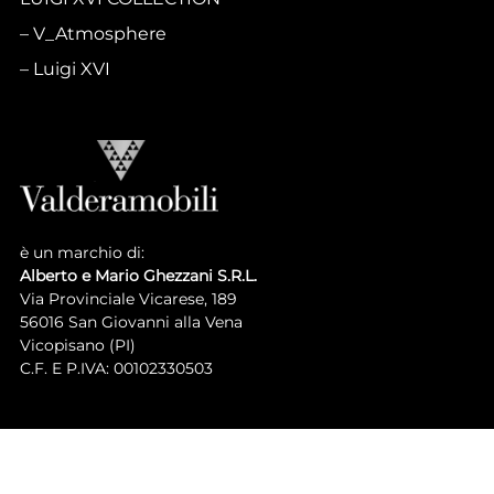
V_Atmosphere
Luigi XVI
è un marchio di:
Alberto e Mario Ghezzani S.R.L.
Via Provinciale Vicarese, 189
56016 San Giovanni alla Vena
Vicopisano (PI)
C.F. E P.IVA: 00102330503