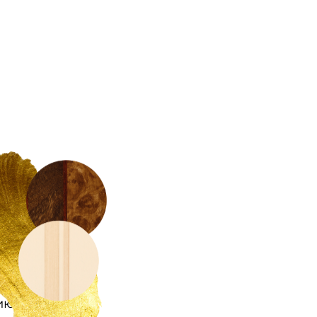
бели
кусное
 и
ю Luigi