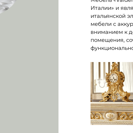
Мебель «Valder
Италии» и явл
итальянской э
мебели с акку
вниманием к д
помещения, со
функционально