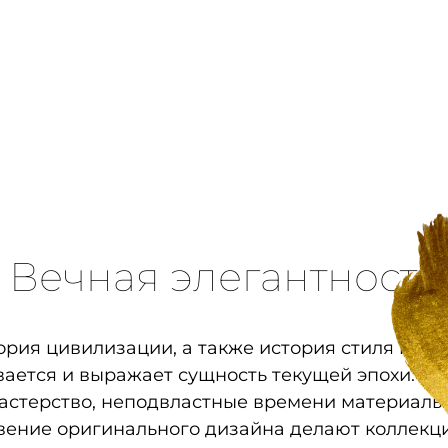
Вечная элегантность
ория цивилизации, а также история стиля и ме
вается и выражает сущность текущей эпохи. Ис
астерство, неподвластные времени материалы
вение оригинального дизайна делают коллекци