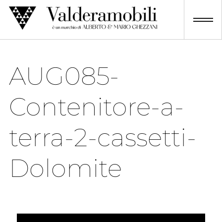
Skip
to
content
AUG085-
Contenitore-a-
terra-2-cassetti-
Dolomite