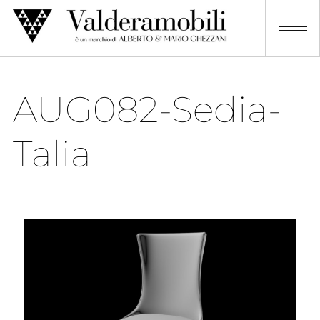
Skip
to
content
AUG082-Sedia-
Talia