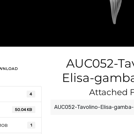
AUC052-Tav
OWNLOAD
Elisa-gamb
Attached F
4
AUC052-Tavolino-Elisa-gamba-
50.04 KB
лов
1