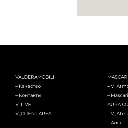
VALDERAMOBILI
MASCARI
Качество
V_Atm
Контакты
Mascar
V_LIVE
AURA C
V_CLIENT AREA
V_Atm
Aura