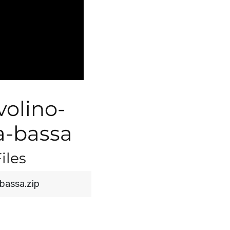
olino-
a-bassa
iles
bassa.zip