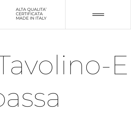
ALTA QUALITA’
CERTIFICATA
MADE IN ITALY
avolino-El
assa