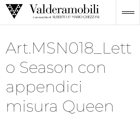
Skip
to
content
Art.MSN018_Lett
o Season con
appendici
misura Queen