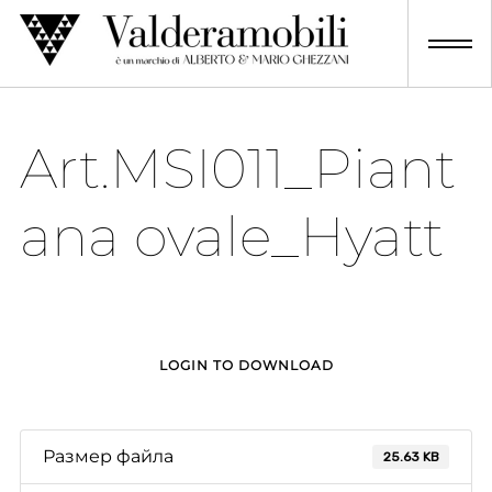
Skip
to
content
Art.MSI011_Piant
ana ovale_Hyatt
LOGIN TO DOWNLOAD
Размер файла
25.63 KB