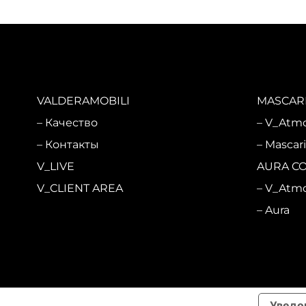
VALDERAMOBILI
MASCARI
Качество
V_Atm
Контакты
Mascar
V_LIVE
AURA C
V_CLIENT AREA
V_Atm
Aura
Уведо