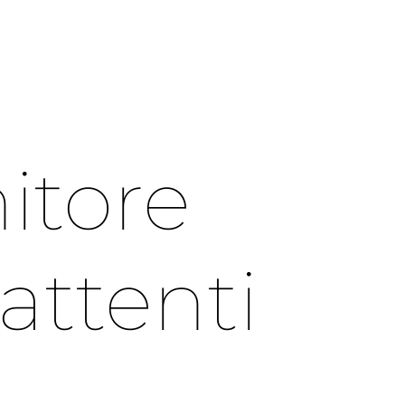
itore
attenti