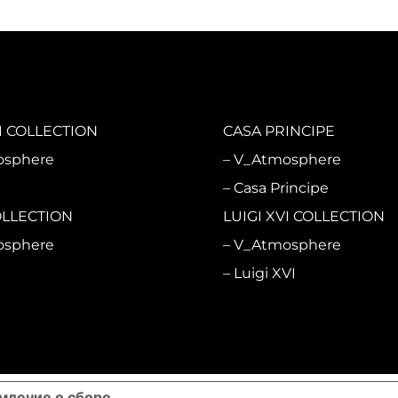
 COLLECTION
CASA PRINCIPE
osphere
V_Atmosphere
i
Casa Principe
OLLECTION
LUIGI XVI COLLECTION
osphere
V_Atmosphere
Luigi XVI
мление о сборе
ВАШИ НАСТРОЙКИ ПРИВАТНОСТ