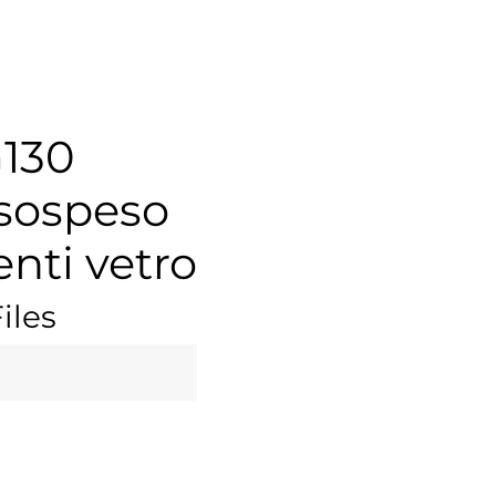
G130
 sospeso
nti vetro
iles