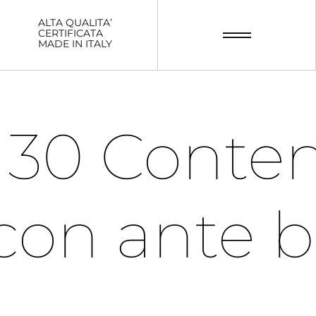
ALTA QUALITA’
CERTIFICATA
MADE IN ITALY
130 Conten
con ante b