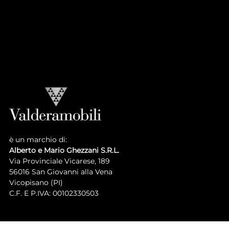
Casa Principe
LUIGI XVI COLLECTION
V_Atmosphere
Luigi XVI
è un marchio di:
Alberto e Mario Ghezzani S.R.L.
Via Provinciale Vicarese, 189
56016 San Giovanni alla Vena
Vicopisano (PI)
C.F. E P.IVA: 00102330503