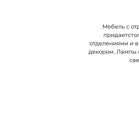
Мебель с от
придаетсто
отделениями и 
декором. Лампы 
св