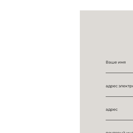
Ваше имя
адрес электр
адрес
почтовый ин