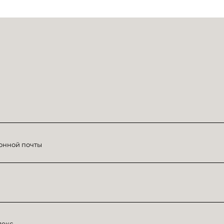
LOGIN TO DOWNLOAD
онной почты
декс