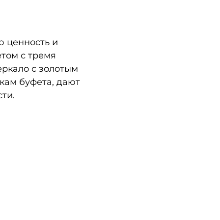
ю ценность и
том с тремя
ркало с золотым
кам буфета, дают
ти.